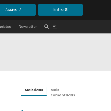
Assine
Entre
unistas
Newsletter
Mais lidas
Mais
Últimas
comentadas
notícias