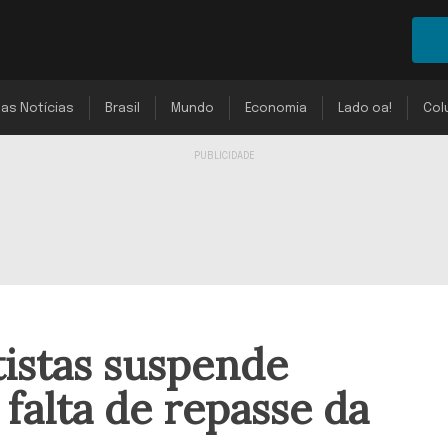
mas Notícias
Brasil
Mundo
Economia
Lado oa!
Col
tistas suspende
falta de repasse da