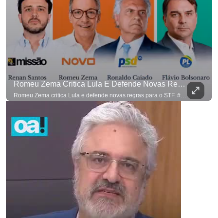
Romeu Zema Critica Lula E Defende Novas Regras Para O STF. #OAntagonista
Romeu Zema critica Lula e defende novas regras para o STF. #OAntagonista Se você busca informação com credibilidade, inscreva-se agora e ative o