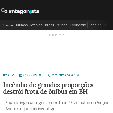
Últimas Notícias
Brasil
Mundo
Economia
Lado oa!
Colu
Crusoé
Brasil
07.06.2026 19:17
2 minutos de leitura
Incêndio de grandes proporções
destrói frota de ônibus em BH
Fogo atingiu garagem e destruiu 27 veículos da Viação
Anchieta; polícia investiga