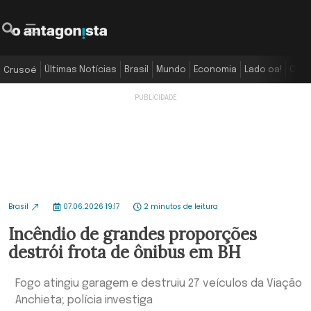
Últimas Notícias
Brasil
Mundo
Economia
Lado oa!
Colu
Crusoé
Brasil
07.06.2026 19:17
2 minutos de leitura
Incêndio de grandes proporções
destrói frota de ônibus em BH
Fogo atingiu garagem e destruiu 27 veículos da Viação
Anchieta; polícia investiga