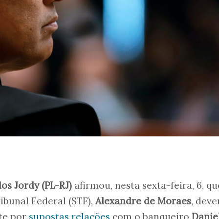
los Jordy (PL-RJ)
afirmou, nesta sexta-feira, 6, qu
ibunal Federal (STF),
Alexandre de Moraes
, deve
te por
supostas relações
com o banqueiro
Danie