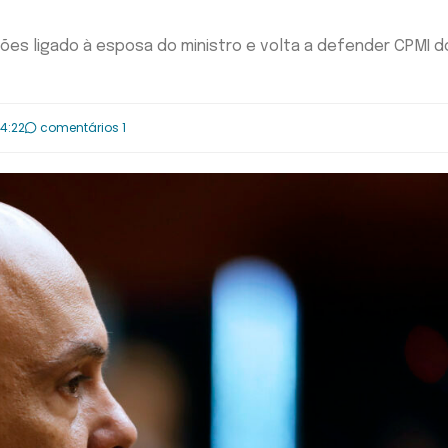
ões ligado à esposa do ministro e volta a defender CPMI d
14:22
comentários 1