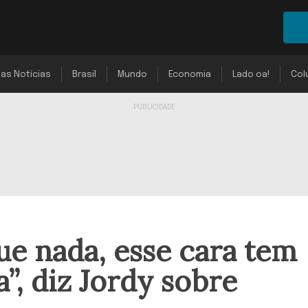
mas Notícias
Brasil
Mundo
Economia
Lado oa!
Col
e nada, esse cara tem
a”, diz Jordy sobre