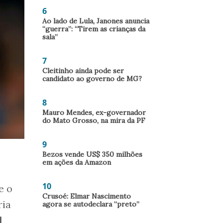
6
Ao lado de Lula, Janones anuncia
“guerra”: “Tirem as crianças da
sala”
7
Cleitinho ainda pode ser
candidato ao governo de MG?
8
Mauro Mendes, ex-governador
do Mato Grosso, na mira da PF
9
Bezos vende US$ 350 milhões
em ações da Amazon
10
e o
Crusoé: Elmar Nascimento
ria
agora se autodeclara “preto”
l