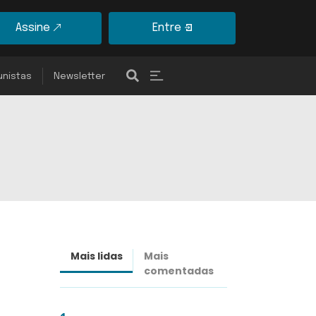
Assine
Entre
unistas
Newsletter
Mais lidas
Mais
Últimas
comentadas
notícias