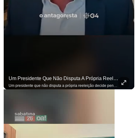
Um Presidente Que Não Disputa A Própria Reeleição Decide Pensando Em Quem Vem Depois.
Um presidente que não disputa a própria reeleição decide pensando em quem vem depois. Foi assim que Flávio Bolsonaro defendeu a PEC do fim da reeleição, primeira das medidas que citou para o ambiente de negócios. Se você busca informação com credibilidade, inscreva-se agora e ative o