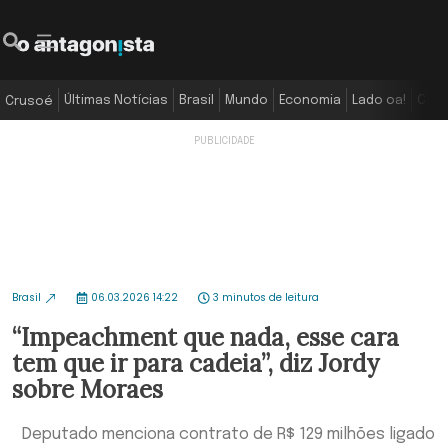
Últimas Notícias
Brasil
Mundo
Economia
Lado oa!
Colu
Crusoé
Brasil
06.03.2026 14:22
3 minutos de leitura
“Impeachment que nada, esse cara
tem que ir para cadeia”, diz Jordy
sobre Moraes
Deputado menciona contrato de R$ 129 milhões ligado