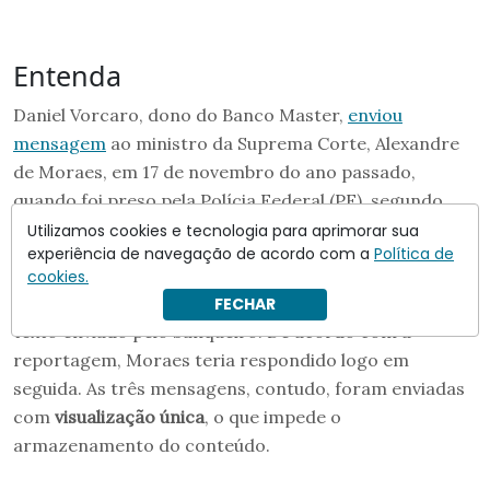
Entenda
Daniel Vorcaro, dono do Banco Master,
enviou
mensagem
ao ministro da Suprema Corte, Alexandre
de Moraes, em 17 de novembro do ano passado,
quando foi preso pela Polícia Federal (PF), segundo
reportagem publicada por O Globo.
Utilizamos cookies e tecnologia para aprimorar sua
experiência de navegação de acordo com a
Política de
“
Fiz uma correria aqui para tentar salvar. Alguma
cookies.
novidade? Conseguiu ter notícia ou bloquear?
”, diz o
FECHAR
texto enviado pelo banqueiro. De acordo com a
reportagem, Moraes teria respondido logo em
seguida. As três mensagens, contudo, foram enviadas
com
visualização única
, o que impede o
armazenamento do conteúdo.