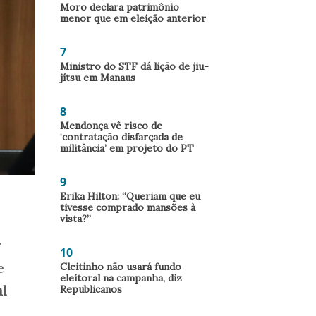
Moro declara patrimônio
menor que em eleição anterior
7
Ministro do STF dá lição de jiu-
jítsu em Manaus
8
Mendonça vê risco de
‘contratação disfarçada de
militância’ em projeto do PT
9
Erika Hilton: “Queriam que eu
tivesse comprado mansões à
vista?”
r
10
e
Cleitinho não usará fundo
eleitoral na campanha, diz
l
Republicanos