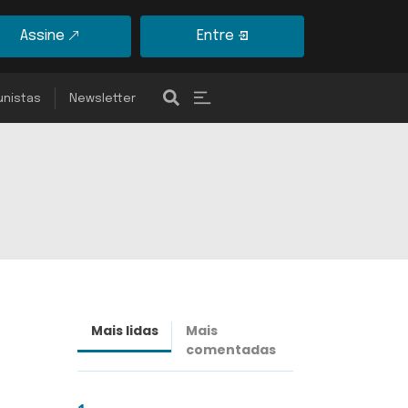
Assine
Entre
unistas
Newsletter
Mais lidas
Mais
Últimas
comentadas
notícias