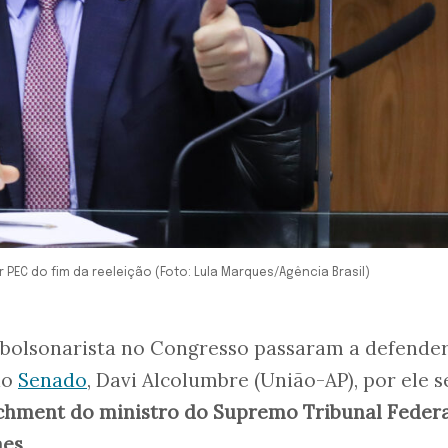
PEC do fim da reeleição (Foto: Lula Marques/Agência Brasil)
 bolsonarista no Congresso passaram a defende
do
Senado
, Davi Alcolumbre (União-AP), por ele s
hment do ministro do Supremo Tribunal Federa
aes
.