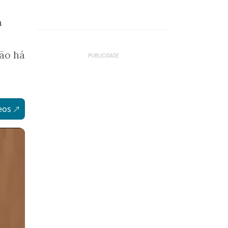
a
não há
eos