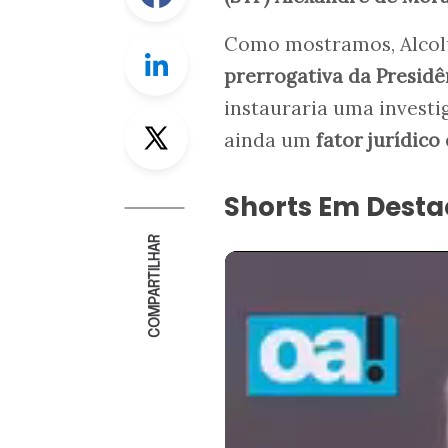
Como mostramos, Alcolu
Linkedin
prerrogativa da Presidê
instauraria uma invest
Twitter
ainda um
fator jurídico
Shorts Em Dest
COMPARTILHAR