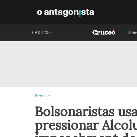
09.08.2026
Últi
Brasil
Bolsonaristas us
pressionar Alcol