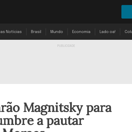
mas Notícias
Brasil
Mundo
Economia
Lado oa!
Col
arão Magnitsky para
umbre a pautar