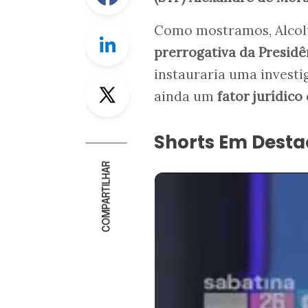
Como mostramos, Alcolu
Linkedin
prerrogativa da Presidê
instauraria uma invest
Twitter
ainda um
fator jurídico
Shorts Em Dest
COMPARTILHAR