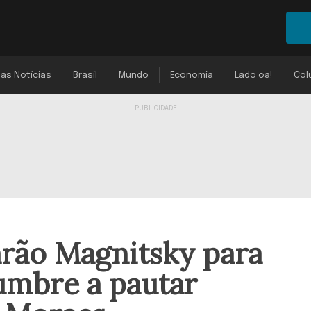
mas Notícias
Brasil
Mundo
Economia
Lado oa!
Col
arão Magnitsky para
umbre a pautar