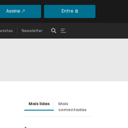
Assine
Entre
unistas
Newsletter
Mais lidas
Mais
Últimas
comentadas
notícias