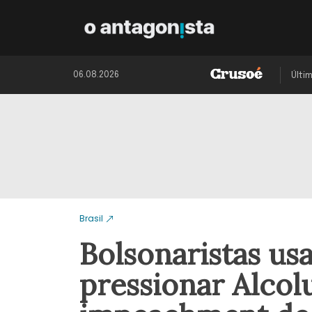
06.08.2026
Últi
Brasil
Bolsonaristas us
pressionar Alcol