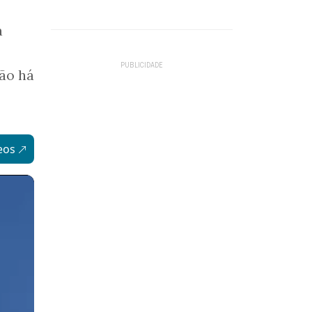
a
não há
eos