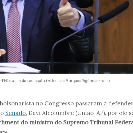
PEC do fim da reeleição (Foto: Lula Marques/Agência Brasil)
 bolsonarista no Congresso passaram a defende
do
Senado
, Davi Alcolumbre (União-AP), por ele s
hment do ministro do Supremo Tribunal Federa
aes
.