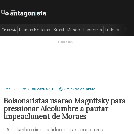
Últimas Notícias
Brasil
Mundo
Economia
Lado oa!
Colu
Crusoé
Brasil
08.08.2025 07:14
2 minutos de leitura
Bolsonaristas usarão Magnitsky para
pressionar Alcolumbre a pautar
impeachment de Moraes
Alcolumbre disse a líderes que essa é uma