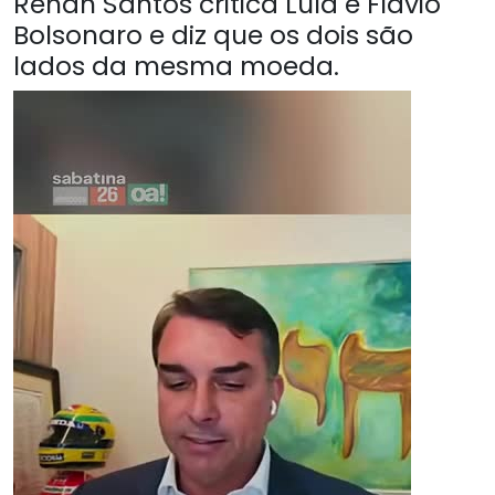
Renan Santos critica Lula e Flávio
Bolsonaro e diz que os dois são
lados da mesma moeda.