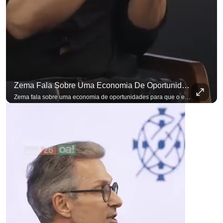
Zema Fala Sobre Uma Economia De Oportunidades Para O Empresário
Zema fala sobre uma economia de oportunidades para que o empresário brasileiro não precise sair do país para manter o crescimento do seu negócio. A primeira Sabatina Presidencial em que as perguntas não vieram de assessores, partidos ou jornalistas. Vieram de uma pesquisa com empresários brasileiros. Imposto, juro, custo de contratar. Cada candidato frente a frente com quem move a economia do país. Se você busca informação com credibilidade, inscreva-se agora e ative o