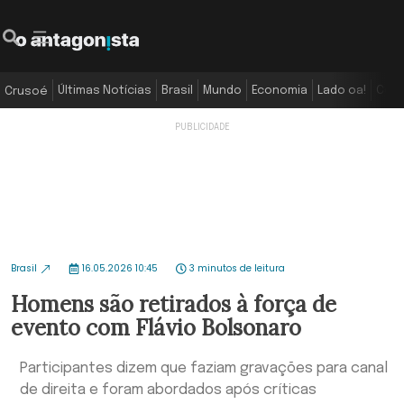
Últimas Notícias
Brasil
Mundo
Economia
Lado oa!
Colu
Crusoé
Brasil
16.05.2026 10:45
3 minutos de leitura
Homens são retirados à força de
evento com Flávio Bolsonaro
Participantes dizem que faziam gravações para canal
de direita e foram abordados após críticas