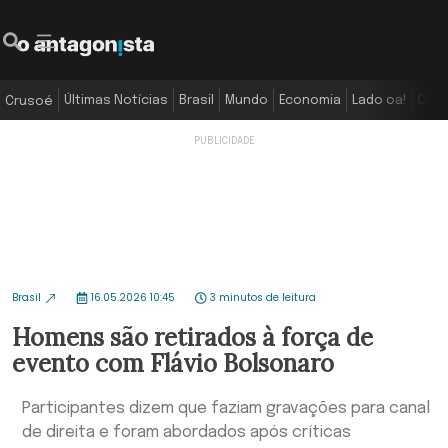
Últimas Notícias
Brasil
Mundo
Economia
Lado oa!
Colu
Crusoé
Brasil
16.05.2026 10:45
3 minutos de leitura
Homens são retirados à força de
evento com Flávio Bolsonaro
Participantes dizem que faziam gravações para canal
de direita e foram abordados após críticas