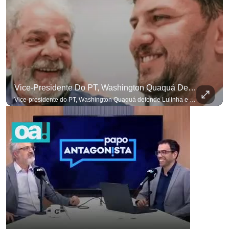
Vice-Presidente Do PT, Washington Quaquá Defende Lulinha E Diz Que Ele Vive Em Condições Precárias
para não perder nenhuma at
Vice-presidente do PT, Washington Quaquá defende Lulinha e diz que ele vive em condições espartanas na Espanha. #OAntagonista Se você busca informação com credibilidade, inscreva-se agora e ative o