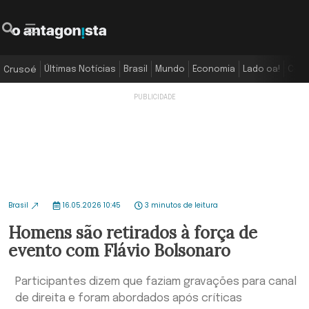
Últimas Notícias
Brasil
Mundo
Economia
Lado oa!
Colu
Crusoé
Brasil
16.05.2026 10:45
3 minutos de leitura
Homens são retirados à força de
evento com Flávio Bolsonaro
Participantes dizem que faziam gravações para canal
de direita e foram abordados após críticas