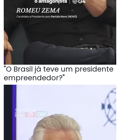
"O Brasil já teve um presidente
empreendedor?"