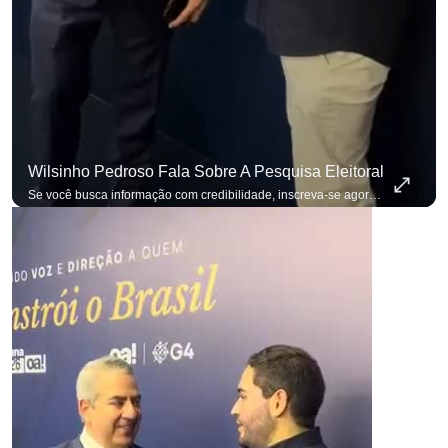
Wilsinho Pedroso Fala Sobre A Pesquisa Eleitoral
para não perder n
Se você busca informação com credibilidade, inscreva-se agora e ative o
p