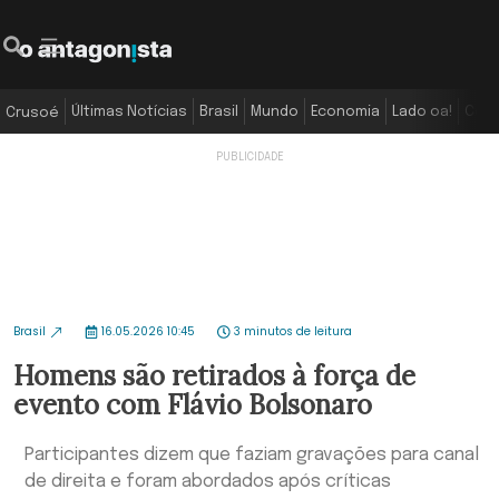
Últimas Notícias
Brasil
Mundo
Economia
Lado oa!
Colu
Crusoé
Brasil
16.05.2026 10:45
3 minutos de leitura
Homens são retirados à força de
evento com Flávio Bolsonaro
Participantes dizem que faziam gravações para canal
de direita e foram abordados após críticas