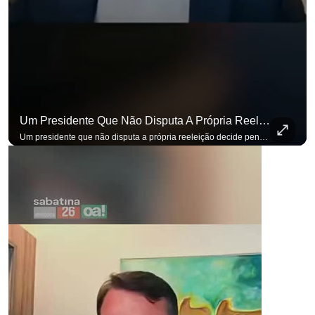
Um Presidente Que Não Disputa A Própria Reeleição Decide Pensando Em Quem Vem Depois.
Um presidente que não disputa a própria reeleição decide pensando em quem vem depois. Foi assim que Flávio Bolsonaro defendeu a PEC do fim da reeleição, primeira das medidas que citou para o ambiente de negócios. Se você busca informação com credibilidade, inscreva-se agora e ative o