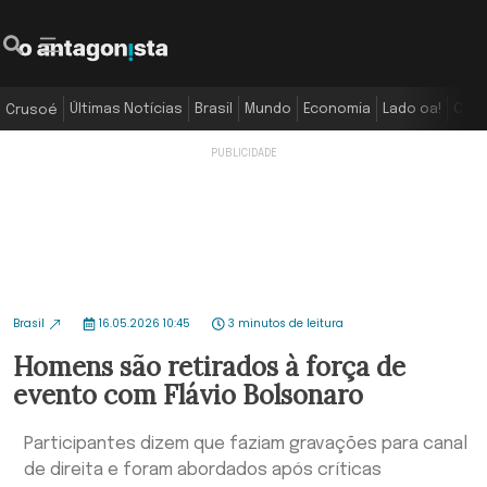
Últimas Notícias
Brasil
Mundo
Economia
Lado oa!
Colu
Crusoé
Brasil
16.05.2026 10:45
3 minutos de leitura
Homens são retirados à força de
evento com Flávio Bolsonaro
Participantes dizem que faziam gravações para canal
de direita e foram abordados após críticas