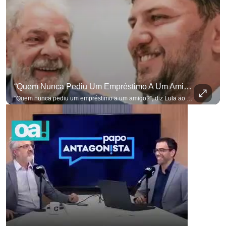
“Quem Nunca Pediu Um Empréstimo A Um Amigo?”, Diz Lula Ao Defender Seu Ex-Chefe De Gabinete
“Quem nunca pediu um empréstimo a um amigo?”, diz Lula ao defender seu ex-chefe de gabinete Marcola, que recebeu R$ 249 mil de uma empresa ligada a uma amiga de Lulinha. #OAntagonista Se você busca informação com credibilidade, inscreva-se agora e ative o