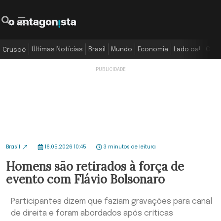
Últimas Notícias
Brasil
Mundo
Economia
Lado oa!
Colu
Crusoé
Brasil
16.05.2026 10:45
3 minutos de leitura
Homens são retirados à força de
evento com Flávio Bolsonaro
Participantes dizem que faziam gravações para canal
de direita e foram abordados após críticas