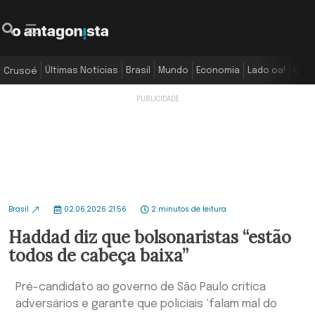
Últimas Notícias
Brasil
Mundo
Economia
Lado oa!
Colu
Crusoé
Brasil
02.06.2026 21:56
2 minutos de leitura
Haddad diz que bolsonaristas “estão
todos de cabeça baixa”
Pré-candidato ao governo de São Paulo critica
adversários e garante que policiais ‘falam mal do