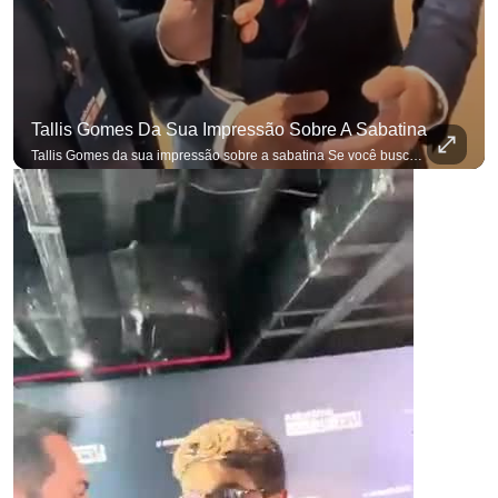
p
Tallis Gomes Da Sua Impressão Sobre A Sabatina
Tallis Gomes da sua impressão sobre a sabatina Se você busca informação com credibilidade, inscreva-se agora e ative o