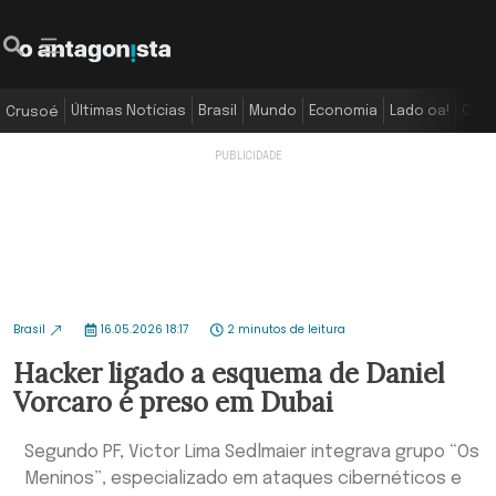
Últimas Notícias
Brasil
Mundo
Economia
Lado oa!
Colu
Crusoé
Brasil
16.05.2026 18:17
2 minutos de leitura
Hacker ligado a esquema de Daniel
Vorcaro é preso em Dubai
Segundo PF, Victor Lima Sedlmaier integrava grupo “Os
Meninos”, especializado em ataques cibernéticos e