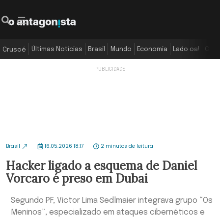
Últimas Notícias
Brasil
Mundo
Economia
Lado oa!
Colu
Crusoé
Brasil
16.05.2026 18:17
2 minutos de leitura
Hacker ligado a esquema de Daniel
Vorcaro é preso em Dubai
Segundo PF, Victor Lima Sedlmaier integrava grupo “Os
Meninos”, especializado em ataques cibernéticos e