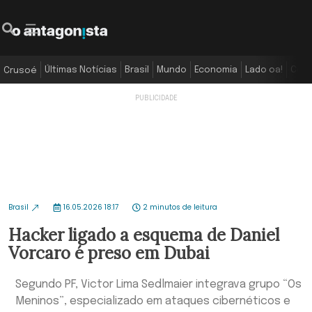
Últimas Notícias
Brasil
Mundo
Economia
Lado oa!
Colu
Crusoé
Brasil
16.05.2026 18:17
2 minutos de leitura
Hacker ligado a esquema de Daniel
Vorcaro é preso em Dubai
Segundo PF, Victor Lima Sedlmaier integrava grupo “Os
Meninos”, especializado em ataques cibernéticos e