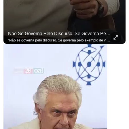
para não perder nenhuma atualização!
Ouça O Antagonista nos principais 
Não Se Governa Pelo Discurso. Se Governa Pelo Exemplo De Vida", Alfineta Ronaldo Caiado
"Não se governa pelo discurso. Se governa pelo exemplo de vida", alfineta Ronaldo Caiado, respondendo a empresários na primeira Sabatina Presidencial com a pauta definida por quem constrói o país. Se você busca informação com credibilidade, inscreva-se agora e ative o