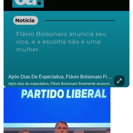
Após Dias De Expectativa, Flávio Bolsonaro Finalmente Anunciou Seu Vice. #OAntagonista
Após dias de expectativa, Flávio Bolsonaro finalmente anunciou seu vice. #OAntagonista Se você busca informação com credibilidade, inscreva-se agora e ative o