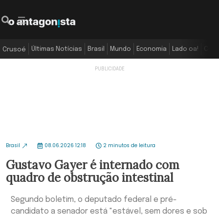
Últimas Notícias
Brasil
Mundo
Economia
Lado oa!
Colu
Crusoé
Brasil
08.06.2026 12:18
2 minutos de leitura
Gustavo Gayer é internado com
quadro de obstrução intestinal
Segundo boletim, o deputado federal e pré-
candidato a senador está "estável, sem dores e sob