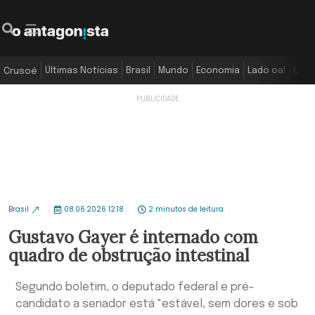
Últimas Notícias
Brasil
Mundo
Economia
Lado oa!
Colu
Crusoé
Brasil
08.06.2026 12:18
2 minutos de leitura
Gustavo Gayer é internado com
quadro de obstrução intestinal
Segundo boletim, o deputado federal e pré-
candidato a senador está "estável, sem dores e sob