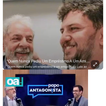
para não perder nenhuma at
“Quem Nunca Pediu Um Empréstimo A Um Amigo?”, Diz Lula Ao Defender Seu Ex-Chefe De Gabinete
“Quem nunca pediu um empréstimo a um amigo?”, diz Lula ao defender seu ex-chefe de gabinete Marcola, que recebeu R$ 249 mil de uma empresa ligada a uma amiga de Lulinha. #OAntagonista Se você busca informação com credibilidade, inscreva-se agora e ative o