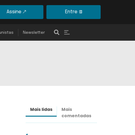
Assine
Entre
unistas
Newsletter
Mais lidas
Mais
Últimas
comentadas
notícias