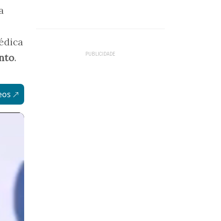
a
édica
nto
.
eos