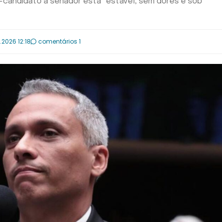
-candidato a senador está "estável, sem dores e sob
.2026 12:18
comentários 1