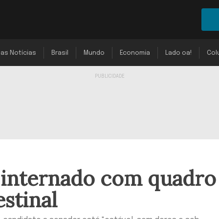
mas Notícias
Brasil
Mundo
Economia
Lado oa!
Col
 internado com quadro
stinal