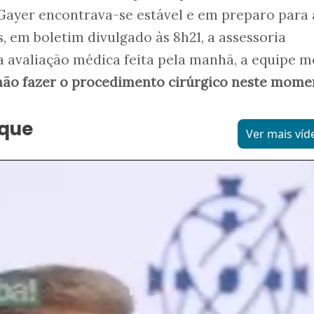
Gayer encontrava-se estável e em preparo para 
, em boletim divulgado às 8h21, a assessoria
 avaliação médica feita pela manhã, a equipe m
não fazer o procedimento cirúrgico neste mome
aque
Ver mais víd