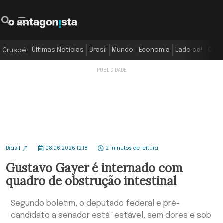
Últimas Notícias
Brasil
Mundo
Economia
Lado oa!
Colu
Crusoé
Brasil
08.06.2026 12:18
2 minutos de leitura
Gustavo Gayer é internado com
quadro de obstrução intestinal
Segundo boletim, o deputado federal e pré-
candidato a senador está "estável, sem dores e sob