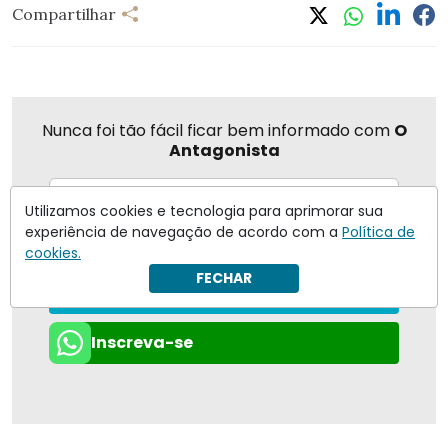
Compartilhar
Nunca foi tão fácil ficar bem informado com
O
Antagonista
Utilizamos cookies e tecnologia para aprimorar sua
experiência de navegação de acordo com a
Política de
Eu concordo em receber notificações | Para obter mais
cookies.
informações reveja nossa
Política de Privacidade
.
FECHAR
Enviar
Inscreva-se