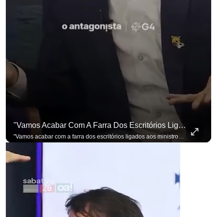
"Vamos Acabar Com A Farra Dos Escritórios Ligados Aos Ministros Do STF"
"Vamos acabar com a farra dos escritórios ligados aos ministros do STF". Essa foi a resposta de Renan Santos ao ser questionado sobre o Judiciário. Se você busca informação com credibilidade, inscreva-se agora e ative o