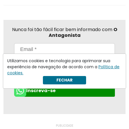
Nunca foi tão fácil ficar bem informado com
O
Antagonista
Utilizamos cookies e tecnologia para aprimorar sua
Eu concordo em receber notificações | Para obter mais
informações reveja nossa
Política de Privacidade
.
experiência de navegação de acordo com a
Política de
cookies.
Enviar
FECHAR
Inscreva-se