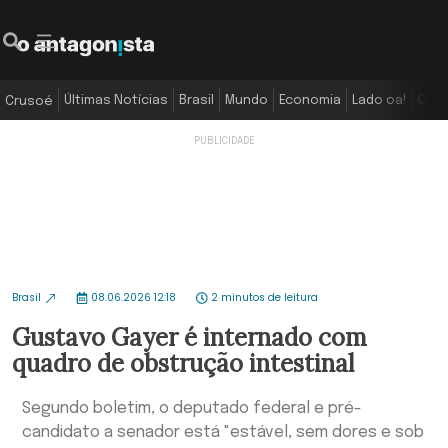
Últimas Notícias
Brasil
Mundo
Economia
Lado oa!
Colu
Crusoé
Brasil
08.06.2026 12:18
2 minutos de leitura
Gustavo Gayer é internado com
quadro de obstrução intestinal
Segundo boletim, o deputado federal e pré-
candidato a senador está "estável, sem dores e sob