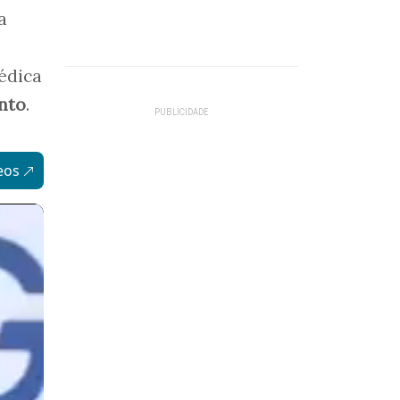
a
édica
nto
.
eos