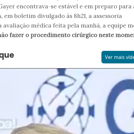
Gayer encontrava-se estável e em preparo para 
, em boletim divulgado às 8h21, a assessoria
 avaliação médica feita pela manhã, a equipe m
não fazer o procedimento cirúrgico neste mome
aque
Ver mais víd