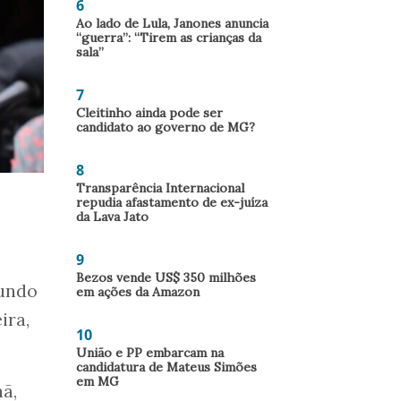
6
Ao lado de Lula, Janones anuncia
“guerra”: “Tirem as crianças da
sala”
7
Cleitinho ainda pode ser
candidato ao governo de MG?
8
Transparência Internacional
repudia afastamento de ex-juíza
da Lava Jato
9
Bezos vende US$ 350 milhões
gundo
em ações da Amazon
ira,
10
União e PP embarcam na
candidatura de Mateus Simões
em MG
ã,