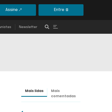
Assine
Entre
unistas
Newsletter
Mais lidas
Mais
Últimas
comentadas
notícias