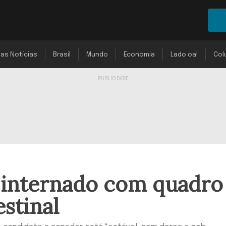
mas Notícias
Brasil
Mundo
Economia
Lado oa!
Col
 internado com quadro
stinal