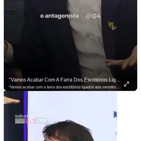
"Vamos Acabar Com A Farra Dos Escritórios Ligados Aos Ministros Do STF"
"Vamos acabar com a farra dos escritórios ligados aos ministros do STF". Essa foi a resposta de Renan Santos ao ser questionado sobre o Judiciário. Se você busca informação com credibilidade, inscreva-se agora e ative o