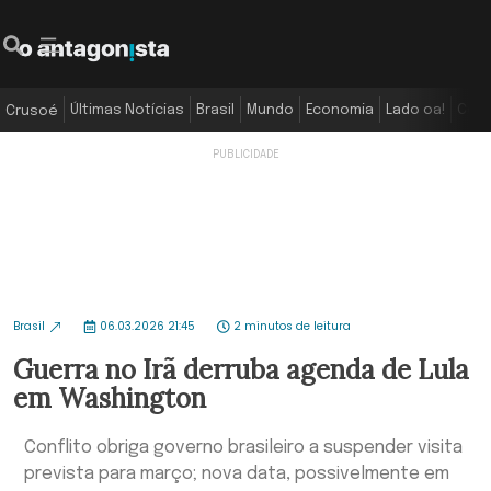
Últimas Notícias
Brasil
Mundo
Economia
Lado oa!
Colu
Crusoé
Brasil
06.03.2026 21:45
2 minutos de leitura
Guerra no Irã derruba agenda de Lula
em Washington
Conflito obriga governo brasileiro a suspender visita
prevista para março; nova data, possivelmente em