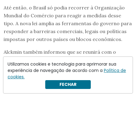
Até então, o Brasil só podia recorrer à Organização
Mundial do Comércio para reagir a medidas desse
tipo. A nova lei amplia as ferramentas do governo para
responder a barreiras comerciais, legais ou políticas
impostas por outros países ou blocos econômicos.
Alckmin também informou que se reunirá com o
presidente Lula para tratar do comitê que coordenará
Utilizamos cookies e tecnologia para aprimorar sua
para enfrentar o “tarifaço”, formado por
experiência de navegação de acordo com a
Política de
representantes do governo e da iniciativa privada.
cookies.
FECHAR