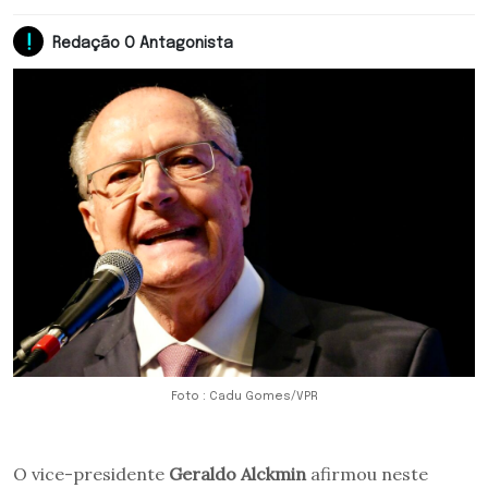
Redação O Antagonista
Foto : Cadu Gomes/VPR
O vice-presidente
Geraldo Alckmin
afirmou neste