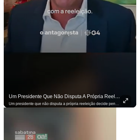
Um Presidente Que Não Disputa A Própria Reeleição Decide Pensando Em Quem Vem Depois.
Um presidente que não disputa a própria reeleição decide pensando em quem vem depois. Foi assim que Flávio Bolsonaro defendeu a PEC do fim da reeleição, primeira das medidas que citou para o ambiente de negócios. Se você busca informação com credibilidade, inscreva-se agora e ative o