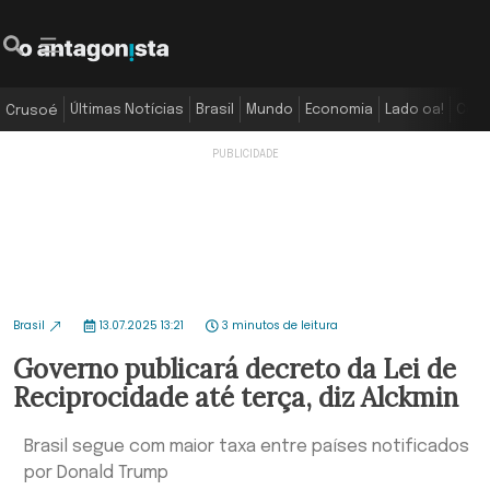
Últimas Notícias
Brasil
Mundo
Economia
Lado oa!
Colu
Crusoé
Brasil
13.07.2025 13:21
3 minutos de leitura
Governo publicará decreto da Lei de
Reciprocidade até terça, diz Alckmin
Brasil segue com maior taxa entre países notificados
por Donald Trump