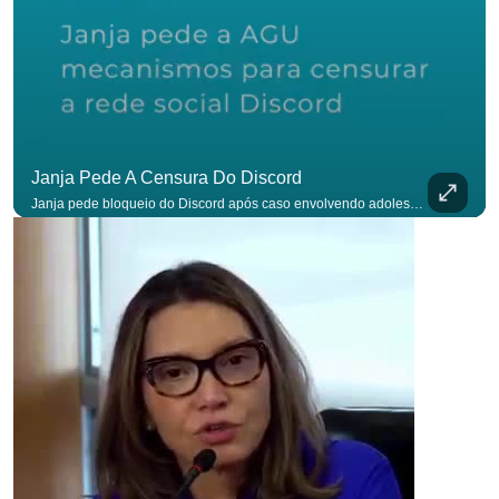
Janja Pede A Censura Do Discord
Janja pede bloqueio do Discord após caso envolvendo adolescente: “Precisamos tirar do ar”. #OAntagonista Se você busca informação com credibilidade, inscreva-se agora e ative o