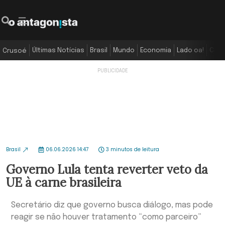
Últimas Notícias
Brasil
Mundo
Economia
Lado oa!
Colu
Crusoé
Brasil
06.06.2026 14:47
3 minutos de leitura
Governo Lula tenta reverter veto da
UE à carne brasileira
Secretário diz que governo busca diálogo, mas pode
reagir se não houver tratamento “como parceiro”