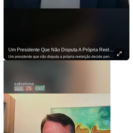
Um Presidente Que Não Disputa A Própria Reeleição Decide Pensando Em Quem Vem Depois.
Um presidente que não disputa a própria reeleição decide pensando em quem vem depois. Foi assim que Flávio Bolsonaro defendeu a PEC do fim da reeleição, primeira das medidas que citou para o ambiente de negócios. Se você busca informação com credibilidade, inscreva-se agora e ative o