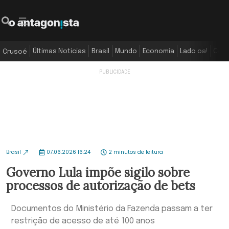
Últimas Notícias
Brasil
Mundo
Economia
Lado oa!
Colu
Crusoé
Brasil
07.06.2026 16:24
2 minutos de leitura
Governo Lula impõe sigilo sobre
processos de autorização de bets
Documentos do Ministério da Fazenda passam a ter
restrição de acesso de até 100 anos