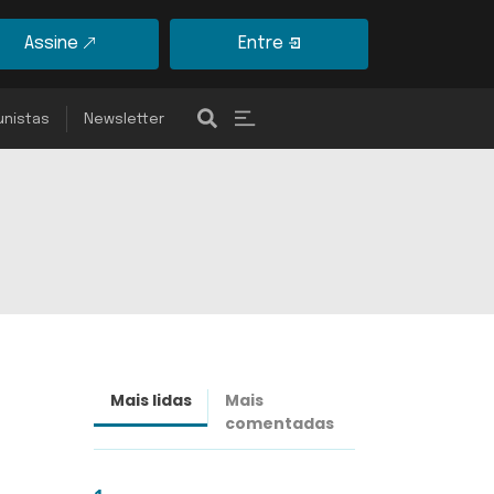
Assine
Entre
unistas
Newsletter
Mais lidas
Mais
Últimas
comentadas
notícias