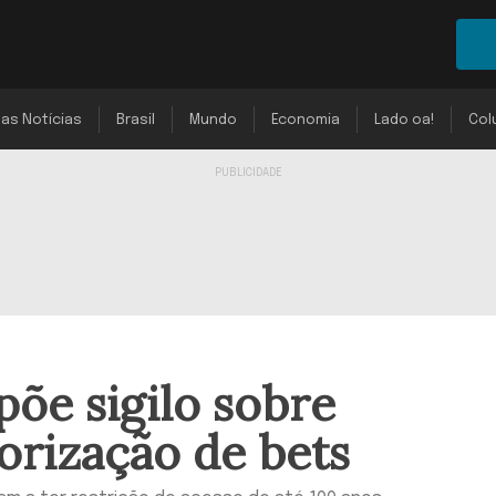
mas Notícias
Brasil
Mundo
Economia
Lado oa!
Col
õe sigilo sobre
orização de bets