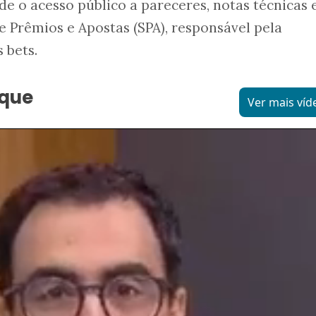
 o acesso público a pareceres, notas técnicas 
e Prêmios e Apostas (SPA), responsável pela
 bets.
aque
Ver mais víd