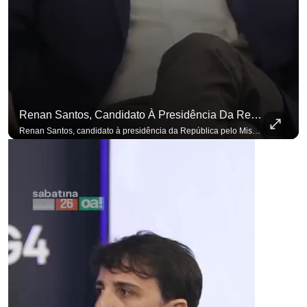
Renan Santos, Candidato À Presidência Da República Pelo Missão, Defende Aplicar Reformas Fiscais
para não perder nenhuma atualização!
Ouça O Antagonista nos principais 
Renan Santos, candidato à presidência da República pelo Missão, defende aplicar reformas fiscais impopulares para conter aumento incontrolado dos gastos e dívida pública, garantindo que essas medidas afetarão positivamente o ambiente econômico no Brasil. Se você busca informação com credibilidade, inscreva-se agora e ative o