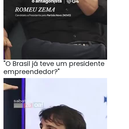
"O Brasil já teve um presidente
empreendedor?"