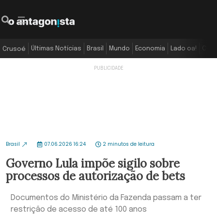
Últimas Notícias
Brasil
Mundo
Economia
Lado oa!
Colu
Crusoé
Brasil
07.06.2026 16:24
2 minutos de leitura
Governo Lula impõe sigilo sobre
processos de autorização de bets
Documentos do Ministério da Fazenda passam a ter
restrição de acesso de até 100 anos