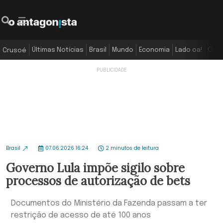
Últimas Notícias
Brasil
Mundo
Economia
Lado oa!
Colu
Crusoé
Brasil
07.06.2026 16:24
2 minutos de leitura
Governo Lula impõe sigilo sobre
processos de autorização de bets
Documentos do Ministério da Fazenda passam a ter
restrição de acesso de até 100 anos