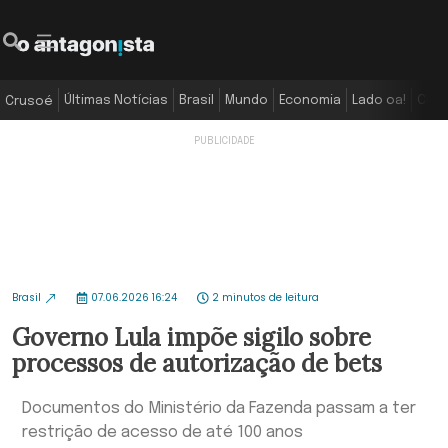
Últimas Notícias
Brasil
Mundo
Economia
Lado oa!
Colu
Crusoé
Brasil
07.06.2026 16:24
2 minutos de leitura
Governo Lula impõe sigilo sobre
processos de autorização de bets
Documentos do Ministério da Fazenda passam a ter
restrição de acesso de até 100 anos