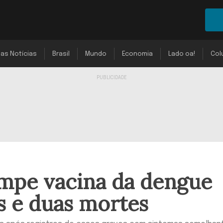
mas Notícias
Brasil
Mundo
Economia
Lado oa!
Col
mpe vacina da dengue
s e duas mortes