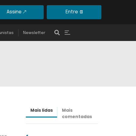
Assine
Entre
unistas
Newsletter
Mais lidas
Mais
Últimas
comentadas
notícias