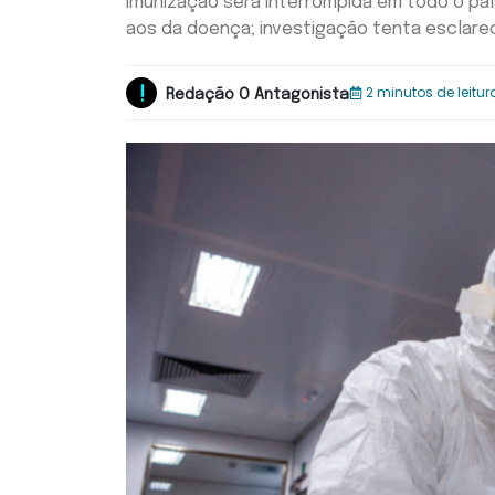
Imunização será interrompida em todo o pa
aos da doença; investigação tenta esclare
2 minutos de leitur
Redação O Antagonista