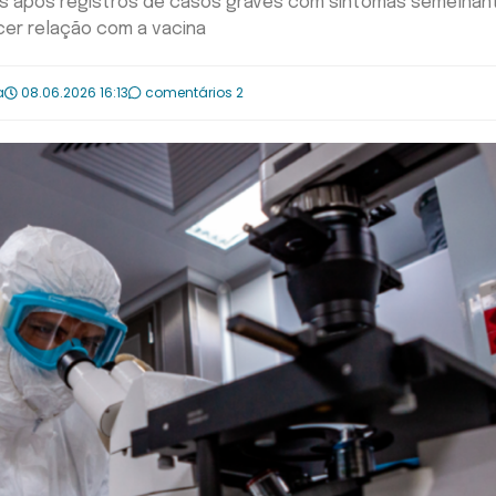
ís após registros de casos graves com sintomas semelhan
cer relação com a vacina
a
08.06.2026 16:13
comentários 2