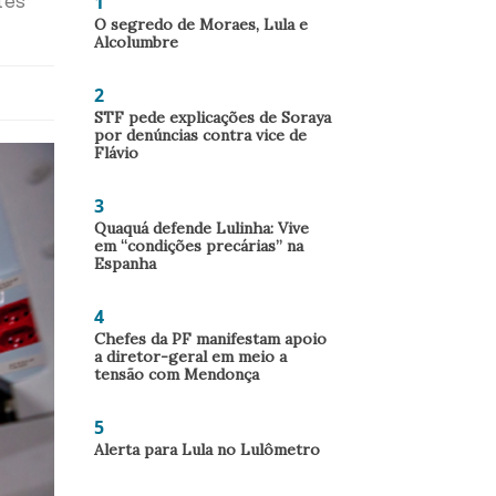
1
tes
O segredo de Moraes, Lula e
Alcolumbre
2
STF pede explicações de Soraya
por denúncias contra vice de
Flávio
3
Quaquá defende Lulinha: Vive
em “condições precárias” na
Espanha
4
Chefes da PF manifestam apoio
a diretor-geral em meio a
tensão com Mendonça
5
Alerta para Lula no Lulômetro