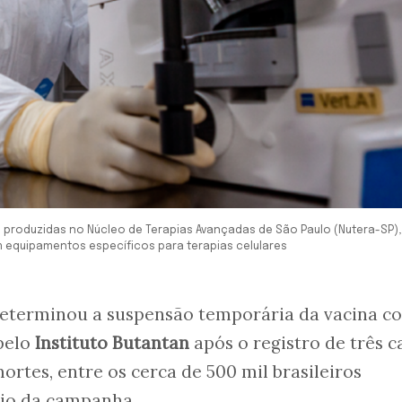
e produzidas no Núcleo de Terapias Avançadas de São Paulo (Nutera-SP),
equipamentos específicos para terapias celulares
eterminou a suspensão temporária da vacina co
pelo
Instituto Butantan
após o registro de três c
ortes, entre os cerca de 500 mil brasileiros
cio da campanha.