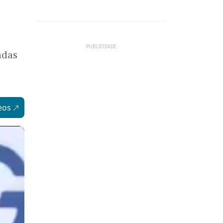
adas
eos