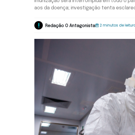
Imunização será interrompida em todo o pa
aos da doença; investigação tenta esclare
2 minutos de leitur
Redação O Antagonista