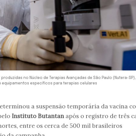
e produzidas no Núcleo de Terapias Avançadas de São Paulo (Nutera-SP),
equipamentos específicos para terapias celulares
eterminou a suspensão temporária da vacina co
pelo
Instituto Butantan
após o registro de três c
ortes, entre os cerca de 500 mil brasileiros
cio da campanha.