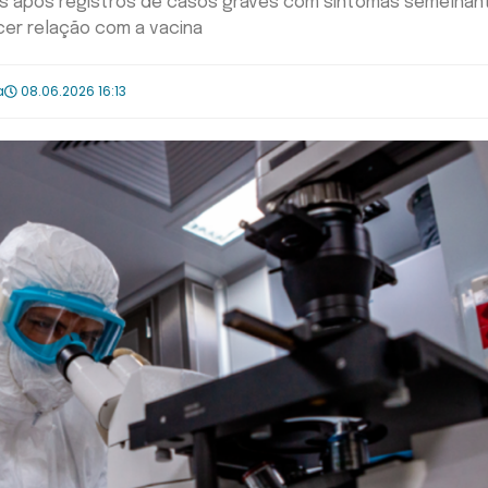
ís após registros de casos graves com sintomas semelhan
cer relação com a vacina
a
08.06.2026 16:13