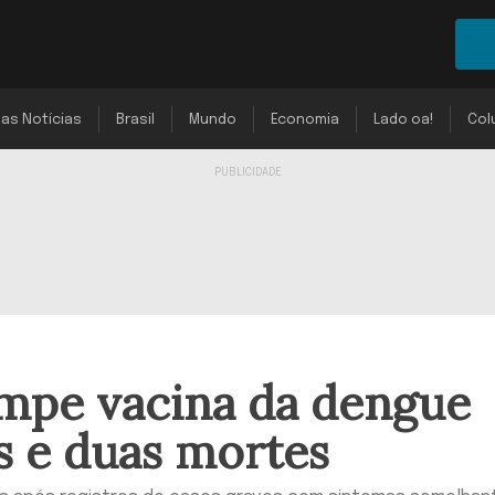
mas Notícias
Brasil
Mundo
Economia
Lado oa!
Col
mpe vacina da dengue
s e duas mortes