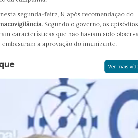
 nesta segunda-feira, 8, após recomendação do
macovigilância
. Segundo o governo, os episódios
ram características que não haviam sido observ
ue embasaram a aprovação do imunizante.
aque
Ver mais víd