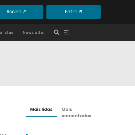
Assine
Entre
unistas
Newsletter
Mais lidas
Mais
Últimas
comentadas
notícias