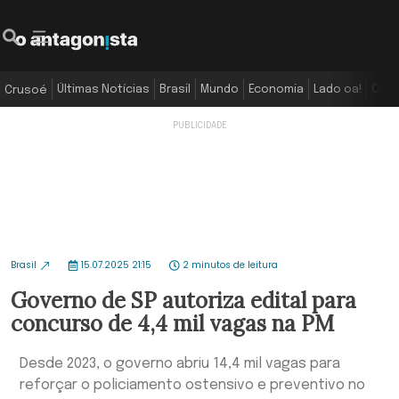
Últimas Notícias
Brasil
Mundo
Economia
Lado oa!
Colu
Crusoé
Brasil
15.07.2025 21:15
2 minutos de leitura
Governo de SP autoriza edital para
concurso de 4,4 mil vagas na PM
Desde 2023, o governo abriu 14,4 mil vagas para
reforçar o policiamento ostensivo e preventivo no