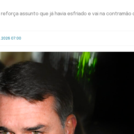
reforça assunto que já havia esfriado e vai na contramão 
.2026 07:00