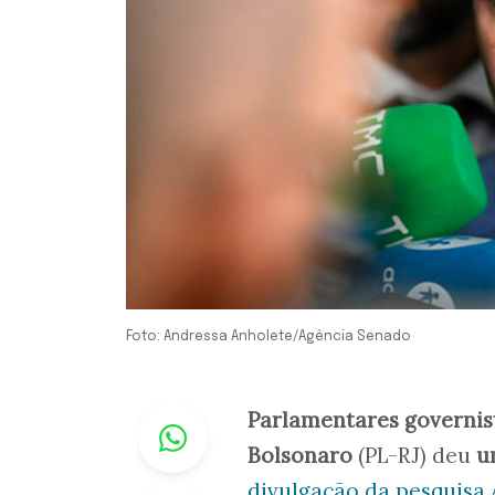
Foto: Andressa Anholete/Agência Senado
Whastapp
Parlamentares governis
Bolsonaro
(PL-RJ) deu
u
divulgação da pesquisa