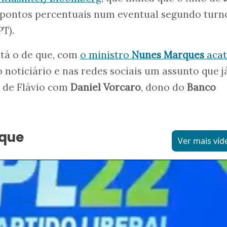
s pontos percentuais num eventual segundo turn
PT).
stá o de que, com
o ministro
Nunes Marques
aca
o noticiário e nas redes sociais um assunto que j
o de Flávio com
Daniel Vorcaro
, dono do
Banco
aque
Ver mais víd