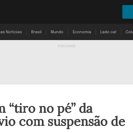
mas Notícias
Brasil
Mundo
Economia
Lado oa!
Col
 “tiro no pé” da
vio com suspensão de