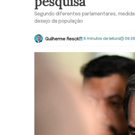
pesquisa
Segundo diferentes parlamentares, medida 
desejo da população
6 minutos de leitura
09.06
Guilherme Resck