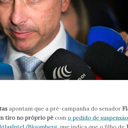
tas
apontam que a pré-campanha do senador
Fl
m tiro no próprio pé
com
o pedido de suspensão
 AtlasIntel/Bloomberg
, que indica que o filho de