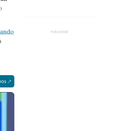
o
tando
á
eos