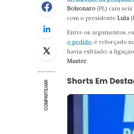
Facebook
Bolsonaro
(PL) caiu sei
com o presidente
Lula
(
Linkedin
Entre os argumentos, e
o pedido
, é reforçado n
Twitter
havia esfriado: a ligaçã
Master
.
Shorts Em Dest
COMPARTILHAR