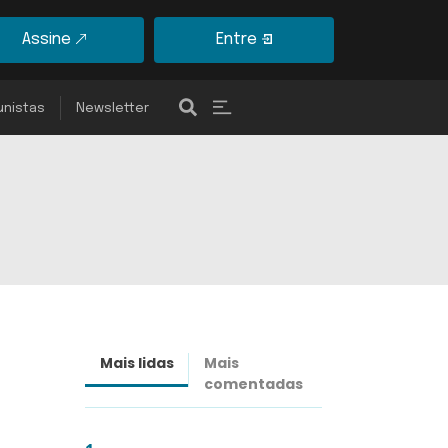
Assine
Entre
unistas
Newsletter
Mais lidas
Mais
Últimas
comentadas
notícias