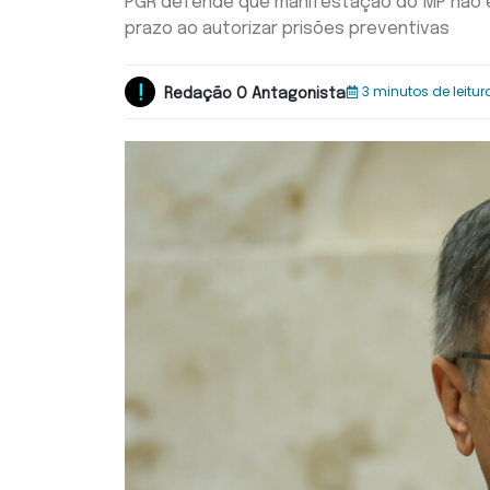
PGR defende que manifestação do MP não é p
prazo ao autorizar prisões preventivas
3 minutos de leitur
Redação O Antagonista