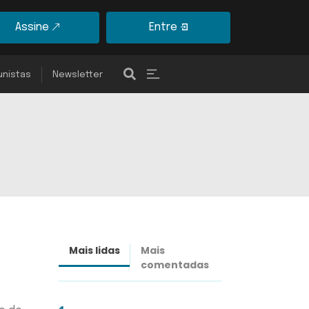
Assine
Entre
unistas
Newsletter
Mais lidas
Mais
Últimas
comentadas
notícias