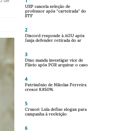
1
ão de
USP cancela seleção de
professor após “carteirada” do
STF
2
Discord responde à AGU após
Janja defender retirada do ar
3
Dino manda investigar vice de
Flávio após PGR arquivar o caso
4
Patrimônio de Nikolas Ferreira
cresce 8.850%
5
Crusoé: Lula define slogan para
campanha à reeleição
6