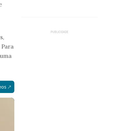
e
s,
 Para
a uma
eos