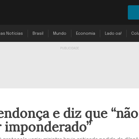
mas Notícias
Brasil
Mundo
Economia
Lado oa!
Col
endonça e diz que “não
r imponderado”