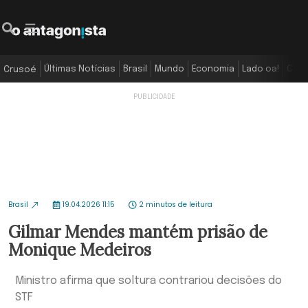
Últimas Notícias
Brasil
Mundo
Economia
Lado oa!
Colu
Crusoé
Brasil
19.04.2026 11:15
2 minutos de leitura
Gilmar Mendes mantém prisão de
Monique Medeiros
Ministro afirma que soltura contrariou decisões do
STF