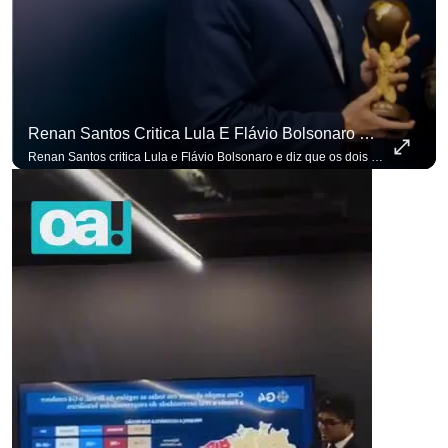
Renan Santos Critica Lula E Flávio Bolsonaro E Diz Que Os Dois São Lados Da Mesma Moeda.
para não perder nenhuma atualização!
Ouça O Antagonista nos principais 
Renan Santos critica Lula e Flávio Bolsonaro e diz que os dois são lados da mesma moeda. #OAntagonista Se você busca informação com credibilidade, inscreva-se agora e ative o