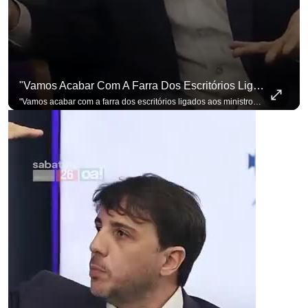
"Vamos Acabar Com A Farra Dos Escritórios Ligados Aos Ministros Do STF"
"Vamos acabar com a farra dos escritórios ligados aos ministros do STF". Essa foi a resposta de Renan Santos ao ser questionado sobre o Judiciário. Se você busca informação com credibilidade, inscreva-se agora e ative o