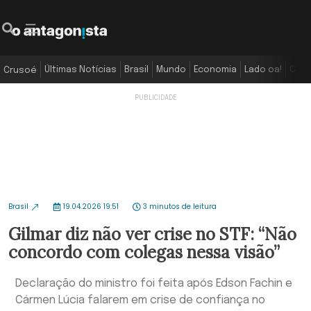
Últimas Notícias
Brasil
Mundo
Economia
Lado oa!
Colu
Crusoé
Brasil
19.04.2026 19:51
3 minutos de leitura
Gilmar diz não ver crise no STF: “Não
concordo com colegas nessa visão”
Declaração do ministro foi feita após Edson Fachin e
Cármen Lúcia falarem em crise de confiança no