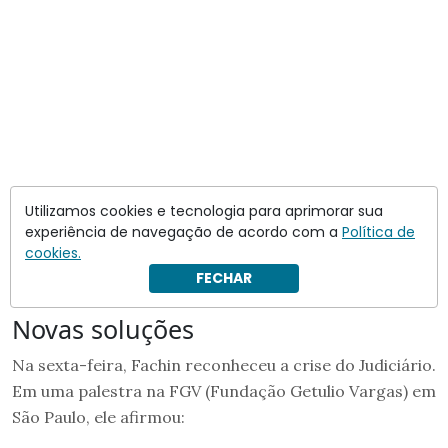
Utilizamos cookies e tecnologia para aprimorar sua
Leia também:
experiência de navegação de acordo com a
Política de
cookies.
Gilmar sobre Vieira: “Será que ele faz parte de alguma
FECHAR
milícia?”
Novas soluções
Na sexta-feira, Fachin reconheceu a crise do Judiciário.
Em uma palestra na FGV (Fundação Getulio Vargas) em
São Paulo, ele afirmou: