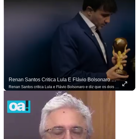
Renan Santos Critica Lula E Flávio Bolsonaro E Diz Que Os Dois São Lados Da Mesma Moeda.
Renan Santos critica Lula e Flávio Bolsonaro e diz que os dois são lados da mesma moeda. #OAntagonista Se você busca informação com credibilidade, inscreva-se agora e ative o