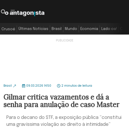
Últimas Notícias
Brasil
Mundo
Economia
Lado oa!
Colu
Crusoé
Brasil
09.03.2026 14:50
2 minutos de leitura
Gilmar critica vazamentos e dá a
senha para anulação de caso Master
Para o decano do STF, a exposição pública “constitui
uma gravíssima violação ao direito à intimidade”