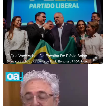
O Que Você Achou Da Escolha De Flávio Bolsonaro? #OAntagonista
O que você achou da escolha de Flávio Bolsonaro? #OAntagonista Se você busca informação com credibilidade, inscreva-se agora e ative o