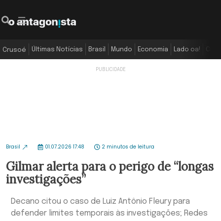
Últimas Notícias
Brasil
Mundo
Economia
Lado oa!
Colu
Crusoé
Brasil
01.07.2026 17:48
2 minutos de leitura
Gilmar alerta para o perigo de “longas
investigações”
Decano citou o caso de Luiz Antônio Fleury para
defender limites temporais às investigações; Redes