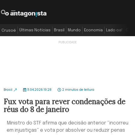
Últimas Notícias
Brasil
Mundo
Economia
Lado oa!
Colu
Crusoé
Brasil
11.04.2026 19:28
2 minutos de leitura
Fux vota para rever condenações de
réus do 8 de janeiro
Ministro do STF afirma que decisão anterior “incorreu
em injustiças” e vota por absolver ou reduzir penas