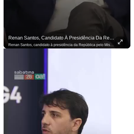
Renan Santos, Candidato À Presidência Da República Pelo Missão, Defende Aplicar Reformas Fiscais
Renan Santos, candidato à presidência da República pelo Missão, defende aplicar reformas fiscais impopulares para conter aumento incontrolado dos gastos e dívida pública, garantindo que essas medidas afetarão positivamente o ambiente econômico no Brasil. Se você busca informação com credibilidade, inscreva-se agora e ative o