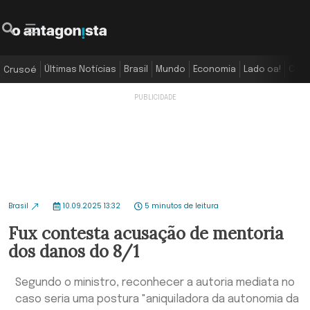
Últimas Notícias
Brasil
Mundo
Economia
Lado oa!
Colu
Crusoé
Brasil
10.09.2025 13:32
5 minutos de leitura
Fux contesta acusação de mentoria
dos danos do 8/1
Segundo o ministro, reconhecer a autoria mediata no
caso seria uma postura "aniquiladora da autonomia da