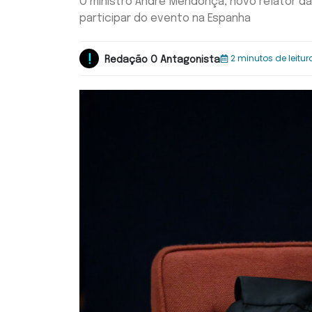
O ministro André Mendonça, novo relator d
participar do evento na Espanha
2 minutos de leitur
Redação O Antagonista