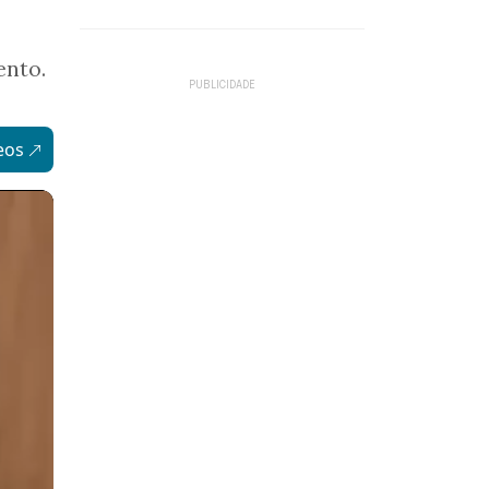
ento.
eos