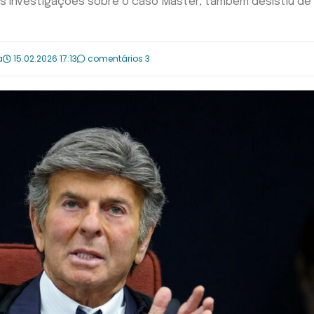
as investigações sobre o caso Master, também desistiu de
a
15.02.2026 17:13
comentários 3