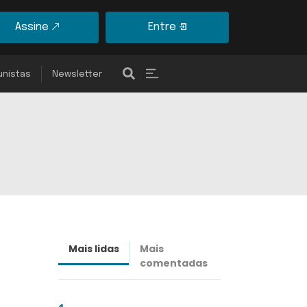
Assine
Entre
unistas
Newsletter
Mais lidas
Mais
Últimas
comentadas
notícias