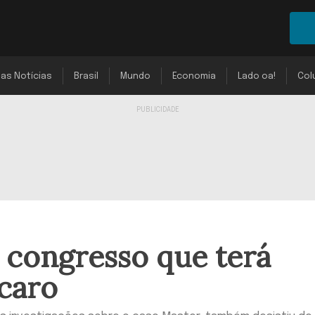
mas Notícias
Brasil
Mundo
Economia
Lado oa!
Col
a congresso que terá
caro