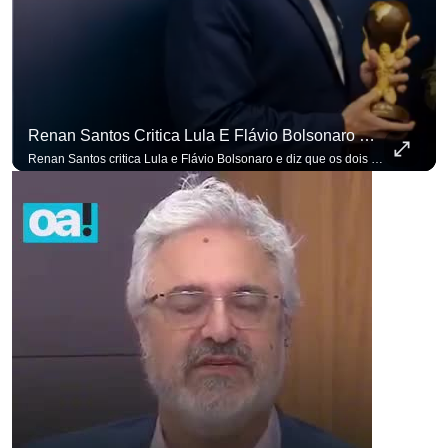
Renan Santos Critica Lula E Flávio Bolsonaro E Diz Que Os Dois São Lados Da Mesma Moeda.
Renan Santos critica Lula e Flávio Bolsonaro e diz que os dois são lados da mesma moeda. #OAntagonista Se você busca informação com credibilidade, inscreva-se agora e ative o