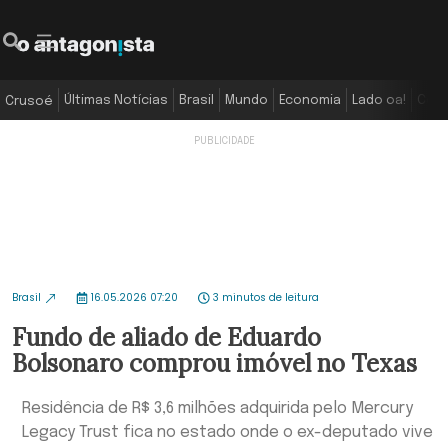
Últimas Notícias
Brasil
Mundo
Economia
Lado oa!
Colu
Crusoé
Brasil
16.05.2026 07:20
3 minutos de leitura
Fundo de aliado de Eduardo
Bolsonaro comprou imóvel no Texas
Residência de R$ 3,6 milhões adquirida pelo Mercury
Legacy Trust fica no estado onde o ex-deputado vive