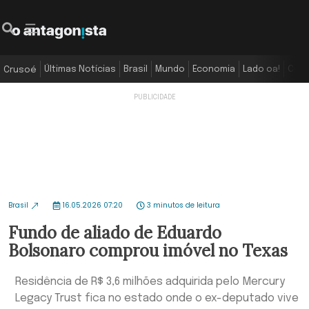
Últimas Notícias
Brasil
Mundo
Economia
Lado oa!
Colu
Crusoé
Brasil
16.05.2026 07:20
3 minutos de leitura
Fundo de aliado de Eduardo
Bolsonaro comprou imóvel no Texas
Residência de R$ 3,6 milhões adquirida pelo Mercury
Legacy Trust fica no estado onde o ex-deputado vive