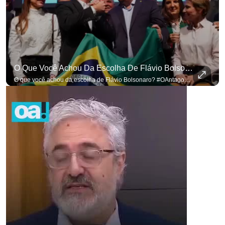
O Que Você Achou Da Escolha De Flávio Bolsonaro? #OAntagonista
O que você achou da escolha de Flávio Bolsonaro? #OAntagonista Se você busca informação com credibilidade, inscreva-se agora e ative o