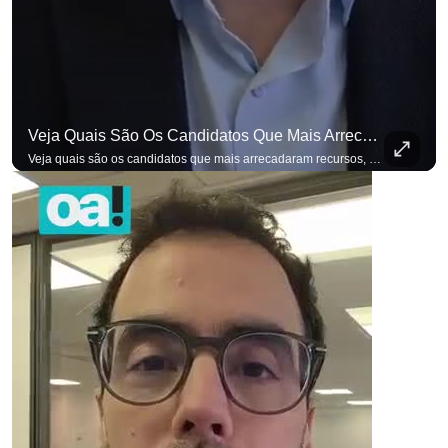
Veja Quais São Os Candidatos Que Mais Arrecadaram Recursos, Até Agora, Por Meio De Vaquinhas Eleito
Veja quais são os candidatos que mais arrecadaram recursos, até agora, por meio de vaquinhas eleitorais. #OAntagonista Se você busca informação com credibilidade, inscreva-se agora e ative o