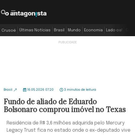
Últimas Notícias
Brasil
Mundo
Economia
Lado oa!
Colu
Crusoé
Brasil
16.05.2026 07:20
3 minutos de leitura
Fundo de aliado de Eduardo
Bolsonaro comprou imóvel no Texas
Residência de R$ 3,6 milhões adquirida pelo Mercury
Legacy Trust fica no estado onde o ex-deputado vive