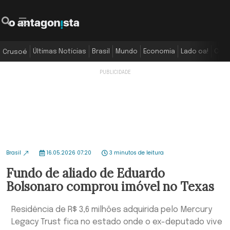
Últimas Notícias
Brasil
Mundo
Economia
Lado oa!
Colu
Crusoé
Brasil
16.05.2026 07:20
3 minutos de leitura
Fundo de aliado de Eduardo
Bolsonaro comprou imóvel no Texas
Residência de R$ 3,6 milhões adquirida pelo Mercury
Legacy Trust fica no estado onde o ex-deputado vive