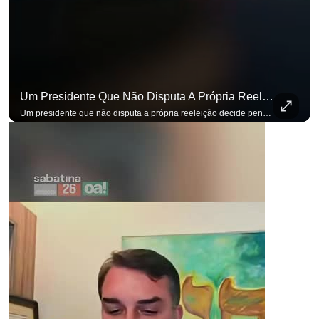
Um Presidente Que Não Disputa A Própria Reeleição Decide Pensando Em Quem Vem Depois.
Um presidente que não disputa a própria reeleição decide pensando em quem vem depois. Foi assim que Flávio Bolsonaro defendeu a PEC do fim da reeleição, primeira das medidas que citou para o ambiente de negócios. Se você busca informação com credibilidade, inscreva-se agora e ative o