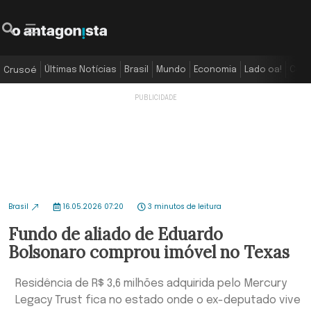
Últimas Notícias
Brasil
Mundo
Economia
Lado oa!
Colu
Crusoé
Brasil
16.05.2026 07:20
3 minutos de leitura
Fundo de aliado de Eduardo
Bolsonaro comprou imóvel no Texas
Residência de R$ 3,6 milhões adquirida pelo Mercury
Legacy Trust fica no estado onde o ex-deputado vive