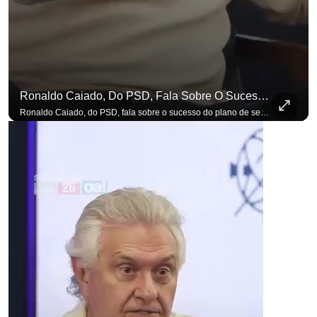
Ronaldo Caiado, Do PSD, Fala Sobre O Sucesso Do Plano De Segurança Pública
para não perder n
Ronaldo Caiado, do PSD, fala sobre o sucesso do plano de segurança pública como governador de Goiás, sendo um incentivo aos empreendedores locais. Se você busca informação com credibilidade, inscreva-se agora e ative o