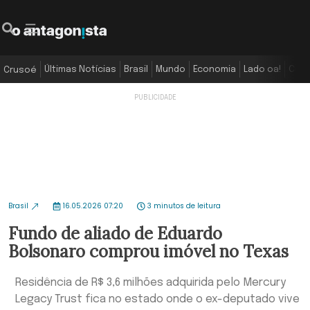
Últimas Notícias
Brasil
Mundo
Economia
Lado oa!
Colu
Crusoé
Brasil
16.05.2026 07:20
3 minutos de leitura
Fundo de aliado de Eduardo
Bolsonaro comprou imóvel no Texas
Residência de R$ 3,6 milhões adquirida pelo Mercury
Legacy Trust fica no estado onde o ex-deputado vive