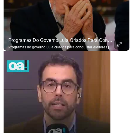
Programas Do Governo Lula Criados Para Conquistar Eleitores Já Não Têm Mais O Mesmo Efeito
Programas do governo Lula criados para conquistar eleitores já não têm o mesmo efeito de campanhas anteriores. #OAntagonista Se você busca informação com credibilidade, inscreva-se agora e ative o